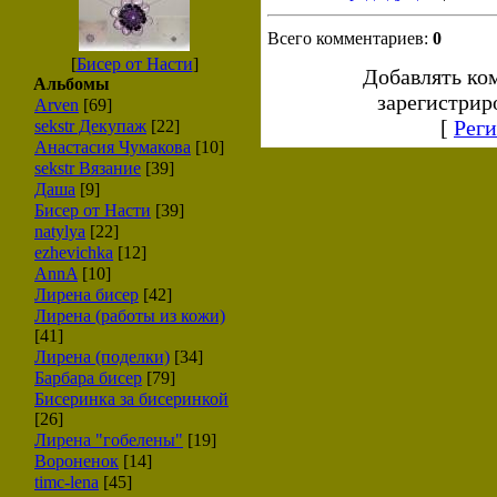
Всего комментариев:
0
[
Бисер от Насти
]
Добавлять ко
Альбомы
зарегистрир
Arven
[69]
[
Реги
sekstr Декупаж
[22]
Анастасия Чумакова
[10]
sekstr Вязание
[39]
Даша
[9]
Бисер от Насти
[39]
natylya
[22]
ezhevichka
[12]
AnnA
[10]
Лирена бисер
[42]
Лирена (работы из кожи)
[41]
Лирена (поделки)
[34]
Барбара бисер
[79]
Бисеринка за бисеринкой
[26]
Лирена "гобелены"
[19]
Вороненок
[14]
timc-lena
[45]